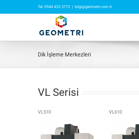
Skip
Tel: 0544 433 3772
|
bilgi@geometri.com.tr
to
content
Dik İşleme Merkezleri
VL Serisi
VL510
VL610