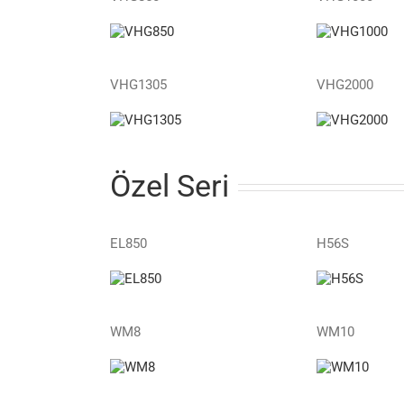
VHG1305
VHG2000
Özel Seri
EL850
H56S
WM8
WM10