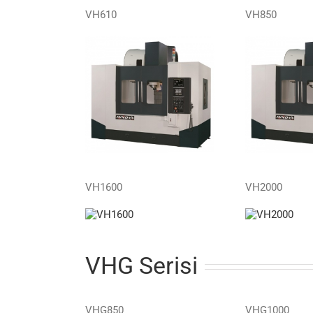
VH610
VH850
VH1600
VH2000
VHG Serisi
VHG850
VHG1000